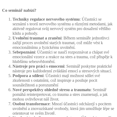
Co seminář nabízí?
Techniky regulace nervového systému
: Účastníci se
seznámí s teorií nervového systému a různými metodami, jak
aktivně regulovat svůj nervový systém pro dosažení většího
klidu a pohody.
Uvolnění traumat a zranění
: Během semináře jednotlivci
zažijí proces uvolnění starých traumat, což může vést k
emocionálnímu a fyzickému uvolnění.
Sebepoznání
: Účastníci se naučí rozpoznávat a chápat své
emocionální vzorce a reakce na stres a trauma, což přispěje k
hlubšímu sebeuvědomění.
Nástroje pro práci s emocemi
: Seminář poskytne praktické
nástroje pro každodenní zvládání emocí a stresových situací.
Podpora a sdílení
: Účastníci mají možnost sdílet své
zkušenosti s ostatními, což inspiruje a posiluje pocit
sounáležitosti a porozumění
Nové perspektivy ohledně stresu a traumatu
: Seminář
pomáhá reinterpretovat, co trauma a stres znamenají, a jak
mohou ovlivňovat náš život.
Osobní transformace
: Mnozí účastníci odcházejí s pocitem
uvolnění a znovuzískané svobody, která jim umožňuje lépe se
orientovat ve svém životě.