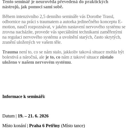
Tento seminář je neurověda převedená do praktických
nástrojů, jak pomoci sami sobě.
Během intenzivního 2,5 denního semináře vás Dorothe Trassl,
odbornice na práci s traumatem a autorka jedinečného konceptu E-
motion, naučí rozpoznávat, v jakém nastavení nervového systému se
zrovna nacházíte, provede vás speciálními technikami zaměřenými
na regulaci nervového systému a uvolnění starých, často skrytých,
zranění uložených ve vašem těle.
Trauma
není to, co se nám stalo, jakkoliv taková situace mohla být
bolestivá a náročná, ale
je to, co
nám z takové situace
zůstalo
uloženo v našem nervovém systému
.
Informace k semináři:
Datum |
19. – 21. 6. 2026
Místo konání |
Praha 6 Petřiny
(Místo tance)