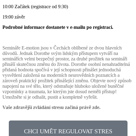
10:00 Začátek (registrace od 9:30)
19:00 závěr
Podrobné informace dostanete v e-mailu po registraci.
Semináře E-motion jsou v Čechách oblíbené ze dvou hlavních
důvodů. Jednak Dorothe svým lidským přístupem vytváří na
seminářích velmi bezpečný prostor, za druhé prožitek na semináři
přináší skutečnou změnu do života. Dorothe osobní nenahraditelná
přidaná hodnota spočívá v její schopnosti přinášet jednoduchá
vysvětlení založená na moderních neurovědních poznatcích a
zároveň praktický prožitek přinášející změnu. Objevte nový způsob
napojení na své tělo, který odstraňuje hluboko uložené buněčné
vzpomínky a traumata, ke kterým jste dosud neměli přístup!
Umožněte si je odhalit, pustit a kompletně vyřešit.
Vaše zdravější zvládání stresu začíná právě zde.
CHCI UMĚT REGULOVAT STRES