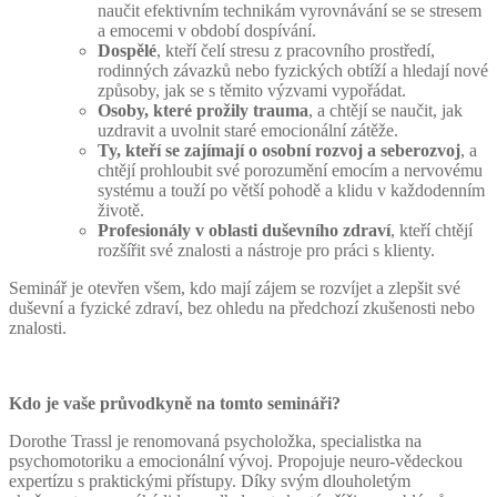
naučit efektivním technikám vyrovnávání se se stresem
a emocemi v období dospívání.
Dospělé
, kteří čelí stresu z pracovního prostředí,
rodinných závazků nebo fyzických obtíží a hledají nové
způsoby, jak se s těmito výzvami vypořádat.
Osoby, které prožily trauma
, a chtějí se naučit, jak
uzdravit a uvolnit staré emocionální zátěže.
Ty, kteří se zajímají o osobní rozvoj a seberozvoj
, a
chtějí prohloubit své porozumění emocím a nervovému
systému a touží po větší pohodě a klidu v každodenním
životě.
Profesionály v oblasti duševního zdraví
, kteří chtějí
rozšířit své znalosti a nástroje pro práci s klienty.
Seminář je otevřen všem, kdo mají zájem se rozvíjet a zlepšit své
duševní a fyzické zdraví, bez ohledu na předchozí zkušenosti nebo
znalosti.
Kdo je vaše průvodkyně na tomto semináři?
Dorothe Trassl je renomovaná psycholožka, specialistka na
psychomotoriku a emocionální vývoj. Propojuje neuro-vědeckou
expertízu s praktickými přístupy. Díky svým dlouholetým