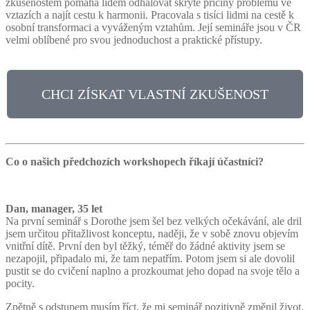
zkušenostem pomáhá lidem odhalovat skryté příčiny problémů ve
vztazích a najít cestu k harmonii. Pracovala s tisíci lidmi na cestě k
osobní transformaci a vyváženým vztahům. Její semináře jsou v ČR
velmi oblíbené pro svou jednoduchost a praktické přístupy.
CHCI ZÍSKAT VLASTNÍ ZKUŠENOST
Co o našich předchozích workshopech říkají účastníci?
Dan, manager, 35 let
Na první seminář s Dorothe jsem šel bez velkých očekávání, ale dril
jsem určitou přitažlivost konceptu, naději, že v sobě znovu objevím
vnitřní dítě. První den byl těžký, téměř do žádné aktivity jsem se
nezapojil, připadalo mi, že tam nepatřím. Potom jsem si ale dovolil
pustit se do cvičení naplno a prozkoumat jeho dopad na svoje tělo a
pocity.
Zpětně s odstupem musím říct, že mi seminář pozitivně změnil život.