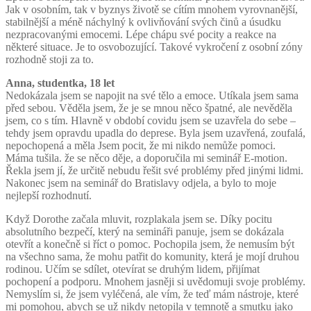
Jak v osobním, tak v byznys životě se cítím mnohem vyrovnanější,
stabilnější a méně náchylný k ovlivňování svých činů a úsudku
nezpracovanými emocemi. Lépe chápu své pocity a reakce na
některé situace. Je to osvobozující. Takové vykročení z osobní zóny
rozhodně stoji za to.
Anna, studentka, 18 let
Nedokázala jsem se napojit na své tělo a emoce. Utíkala jsem sama
před sebou. Věděla jsem, že je se mnou něco špatné, ale nevěděla
jsem, co s tím. Hlavně v období covidu jsem se uzavřela do sebe –
tehdy jsem opravdu upadla do deprese. Byla jsem uzavřená, zoufalá,
nepochopená a měla Jsem pocit, že mi nikdo nemůže pomoci.
Máma tušila. že se něco děje, a doporučila mi seminář E-motion.
Řekla jsem jí, že určitě nebudu řešit své problémy před jinými lidmi.
Nakonec jsem na seminář do Bratislavy odjela, a bylo to moje
nejlepší rozhodnutí.
Když Dorothe začala mluvit, rozplakala jsem se. Díky pocitu
absolutního bezpečí, který na semináři panuje, jsem se dokázala
otevřít a konečně si říct o pomoc. Pochopila jsem, že nemusím být
na všechno sama, že mohu patřit do komunity, která je mojí druhou
rodinou. Učím se sdílet, otevírat se druhým lidem, přijímat
pochopení a podporu. Mnohem jasněji si uvědomuji svoje problémy.
Nemyslím si, že jsem vyléčená, ale vím, že teď mám nástroje, které
mi pomohou, abych se už nikdy netopila v temnotě a smutku jako