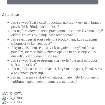
Zajímá vás:
Jak se vypořádat s častým pocitem úzkosti, který nám brání v
prožívání každodenních radostí?
Jak najít rovnováhu mezi pracovním a osobním životem, když
cítíme, že stres ovlivňuje naše rozhodování?
Jak se učit zůstat soustředěný a produktivní, když ztrácíme
schopnost se koncentrovat?
Jakým způsobem se postavit k negativním myšlenkám a
pocitům, které se nám v životě opakují nebo se objevují v
důsledku každodenního stresu?
Jak se vypořádat se stresem, který ovlivňuje naši schopnost
spát a odpočívat?
Jak najít čas na sebe a relaxaci, když máme pocit, že nás stres
a povinnosti přetěžují?
Jak najít řešení ve složitých situacích, aby nebylo ovlivněno
vnitřním napětím nebo traumaty z minulosti?